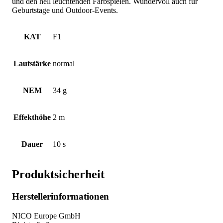
und den hell leuchtenden Farbspielen. Wundervoll auch für
Geburtstage und Outdoor-Events.
KAT
F1
Lautstärke
normal
NEM
34 g
Effekthöhe
2 m
Dauer
10 s
Produktsicherheit
Herstellerinformationen
NICO Europe GmbH