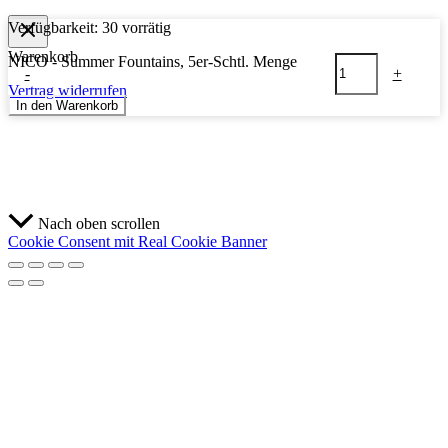
Verfügbarkeit:
30 vorrätig
Warenkorb
NICO - Summer Fountains, 5er-Schtl. Menge
-
+
Vertrag widerrufen
In den Warenkorb
Nach oben scrollen
Cookie Consent mit Real Cookie Banner