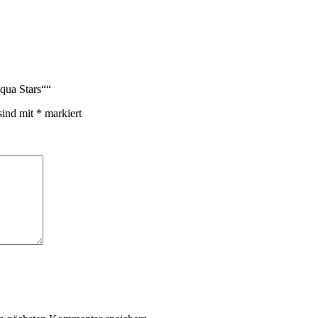
qua Stars““
sind mit
*
markiert