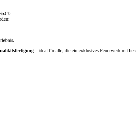
iz!
✨
oden:
rlebnis.
alitätsfertigung
– ideal für alle, die ein exklusives Feuerwerk mit b