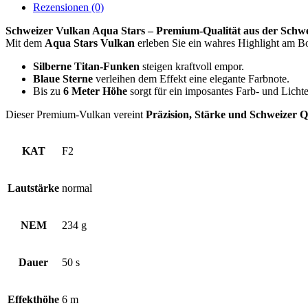
Rezensionen (0)
Schweizer Vulkan Aqua Stars – Premium-Qualität aus der Schwe
Mit dem
Aqua Stars Vulkan
erleben Sie ein wahres Highlight am B
Silberne Titan-Funken
steigen kraftvoll empor.
Blaue Sterne
verleihen dem Effekt eine elegante Farbnote.
Bis zu
6 Meter Höhe
sorgt für ein imposantes Farb- und Lichte
Dieser Premium-Vulkan vereint
Präzision, Stärke und Schweizer Qu
KAT
F2
Lautstärke
normal
NEM
234 g
Dauer
50 s
Effekthöhe
6 m