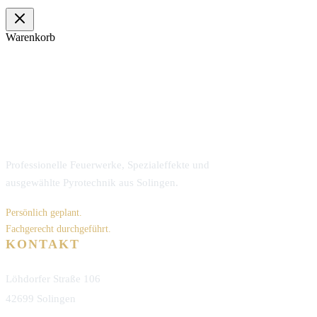
Warenkorb
Professionelle Feuerwerke, Spezialeffekte und
ausgewählte Pyrotechnik aus Solingen.
Persönlich geplant.
Fachgerecht durchgeführt.
KONTAKT
Löhdorfer Straße 106
42699 Solingen