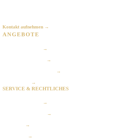
info@pyrotechnik-reinshagen.de
Kontakt aufnehmen →
ANGEBOTE
Hochzeitsfeuerwerk
→
Geburtstagsfeuerwerk
→
Firmen- & Eventfeuerwerk
→
Spezialeffekte
→
SERVICE & RECHTLICHES
Ablauf & Sicherheit
→
Feuerwerkskategorien
→
Impressum
→
Datenschutz
→