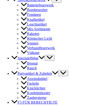
Batteriefeuerwerk
Bombenrohre
Fontänen
Knallartikel
Leuchtartikel
Mix-Sortimente
Raketen
Römisches Licht
Sonnen
Verbundfeuerwerk
Vulkane
Spezialeffekte
Bengal
Rauch
Partyartikel & Zubehör
Anzündmittel
Fackeln
Knicklichter
Konfettishooter
Zaubersterne
F3 FÜR BERECHTIGTE