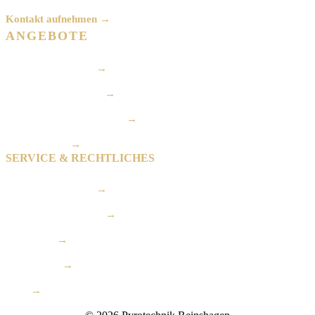
Kontakt aufnehmen →
ANGEBOTE
Hochzeitsfeuerwerk
→
Geburtstagsfeuerwerk
→
Firmen- & Eventfeuerwerk
→
Spezialeffekte
→
SERVICE & RECHTLICHES
Ablauf & Sicherheit
→
Feuerwerkskategorien
→
Impressum
→
Datenschutz
→
AGB
→