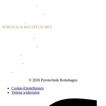
Geburtstagsfeuerwerk
→
Firmen- & Eventfeuerwerk
→
Spezialeffekte
→
SERVICE & RECHTLICHES
Ablauf & Sicherheit
→
Feuerwerkskategorien
→
Impressum
→
Datenschutz
→
AGB
→
© 2026 Pyrotechnik Reinshagen
Cookie-Einstellungen
Vertrag widerrufen