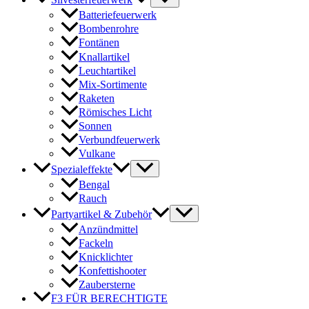
Batteriefeuerwerk
Bombenrohre
Fontänen
Knallartikel
Leuchtartikel
Mix-Sortimente
Raketen
Römisches Licht
Sonnen
Verbundfeuerwerk
Vulkane
Spezialeffekte
Bengal
Rauch
Partyartikel & Zubehör
Anzündmittel
Fackeln
Knicklichter
Konfettishooter
Zaubersterne
F3 FÜR BERECHTIGTE