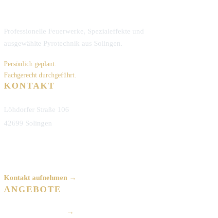
Professionelle Feuerwerke, Spezialeffekte und
ausgewählte Pyrotechnik aus Solingen.
Persönlich geplant.
Fachgerecht durchgeführt.
KONTAKT
Löhdorfer Straße 106
42699 Solingen
info@pyrotechnik-reinshagen.de
Kontakt aufnehmen →
ANGEBOTE
Hochzeitsfeuerwerk
→