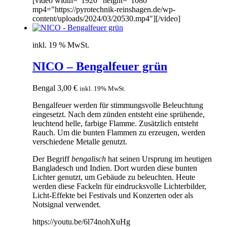
[video width="1920" height="1080"
mp4="https://pyrotechnik-reinshagen.de/wp-
content/uploads/2024/03/20530.mp4"][/video]
inkl. 19 % MwSt.
NICO – Bengalfeuer grün
Bengal
3,00
€
inkl. 19% MwSt.
Bengalfeuer werden für stimmungsvolle Beleuchtung
eingesetzt. Nach dem zünden entsteht eine sprühende,
leuchtend helle, farbige Flamme. Zusätzlich entsteht
Rauch. Um die bunten Flammen zu erzeugen, werden
verschiedene Metalle genutzt.
Der Begriff
bengalisch
hat seinen Ursprung im heutigen
Bangladesch und Indien. Dort wurden diese bunten
Lichter genutzt, um Gebäude zu beleuchten. Heute
werden diese Fackeln für eindrucksvolle Lichterbilder,
Licht-Effekte bei Festivals und Konzerten oder als
Notsignal verwendet.
https://youtu.be/6l74nohXuHg